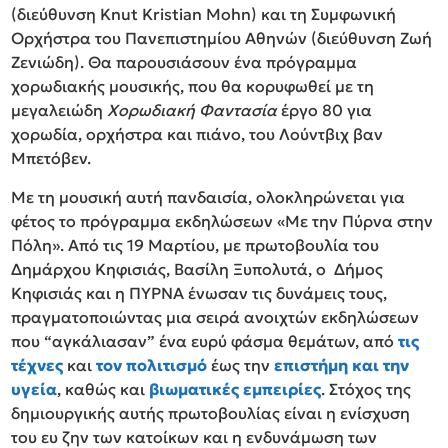
(διεύθυνση Knut Kristian Mohn) και τη Συμφωνική
Ορχήστρα του Πανεπιστημίου Αθηνών (διεύθυνση Ζωή
Ζενιώδη). Θα παρουσιάσουν ένα πρόγραμμα
χορωδιακής μουσικής, που θα κορυφωθεί με τη
μεγαλειώδη
Χορωδιακή Φαντασία
έργο 80 για
χορωδία, ορχήστρα και πιάνο, του Λούντβιχ βαν
Μπετόβεν.
Με τη μουσική αυτή πανδαισία, ολοκληρώνεται για
φέτος το πρόγραμμα εκδηλώσεων «Με την Πύρνα στην
Πόλη». Από τις 19 Μαρτίου, με πρωτοβουλία του
Δημάρχου Κηφισιάς, Βασίλη Ξυπολυτά, ο Δήμος
Κηφισιάς και η ΠΥΡΝΑ ένωσαν τις δυνάμεις τους,
πραγματοποιώντας μια σειρά ανοιχτών εκδηλώσεων
που “αγκάλιασαν” ένα ευρύ φάσμα θεμάτων, από
τις
τέχνες
και
τον πολιτισμό
έως την
επιστήμη και την
υγεία
, καθώς και
βιωματικές εμπειρίες
. Στόχος της
δημιουργικής αυτής πρωτοβουλίας είναι η ενίσχυση
του ευ ζην των κατοίκων και η ενδυνάμωση των