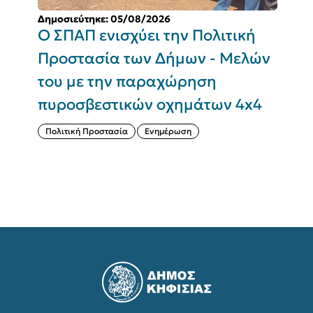
Δημοσιεύτηκε: 05/08/2026
Δ
Ο ΣΠΑΠ ενισχύει την Πολιτική
Π
Προστασία των Δήμων - Μελών
του με την παραχώρηση
Σ
πυροσβεστικών οχημάτων 4x4
(
Πολιτική Προστασία
Ενημέρωση