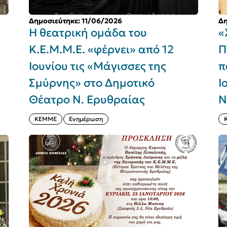
Δημοσιεύτηκε: 11/06/2026
Δη
Η θεατρική ομάδα του
«
Κ.Ε.Μ.Μ.Ε. «φέρνει» από 12
Π
Ιουνίου τις «Μάγισσες της
π
Σμύρνης» στο Δημοτικό
Ι
Θέατρο Ν. Ερυθραίας
Ν
ΚΕΜΜΕ
Ενημέρωση