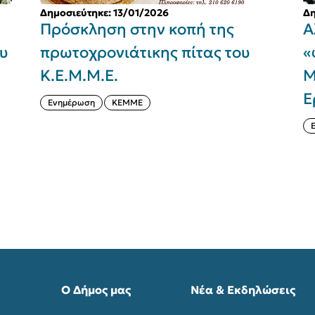
Δημοσιεύτηκε: 13/01/2026
Δη
Πρόσκληση στην κοπή της
Α
ου
πρωτοχρονιάτικης πίτας του
«
Κ.Ε.Μ.Μ.Ε.
Μ
Ε
Ενημέρωση
ΚΕΜΜΕ
Ο Δήμος μας
Νέα & Εκδηλώσεις