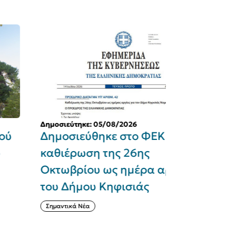
μοσιεύτηκε: 05/08/2026
Δημοσιεύτηκε
ημοσιεύθηκε στο ΦΕΚ η
Εγκρίθηκ
αθιέρωση της 26ης
«SEAJETS
κτωβρίου ως ημέρα αργίας
ανακατασ
ου Δήμου Κηφισιάς
Χαράς στ
Οκτωβρίο
ημαντικά Νέα
Αθλητισμός και