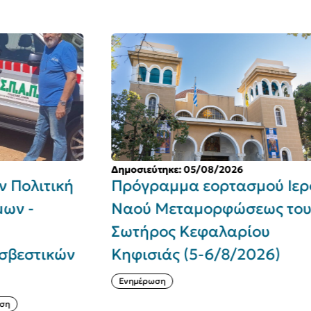
Δημοσιεύτηκε: 05/08/2026
Δη
ή
Πρόγραμμα εορτασμού Ιερού
Δ
Ναού Μεταμορφώσεως του
κ
Σωτήρος Κεφαλαρίου
Ο
ν
Κηφισιάς (5-6/8/2026)
τ
Ενημέρωση
Σ