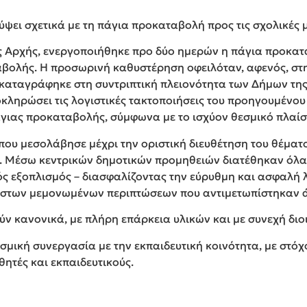
ύψει σχετικά με τη πάγια προκαταβολή προς τις σχολικές 
ής Αρχής, ενεργοποιήθηκε προ δύο ημερών η πάγια προκα
αβολής. Η προσωρινή καθυστέρηση οφειλόταν, αφενός, στη
αταγράφηκε στη συντριπτική πλειονότητα των Δήμων της 
οκληρώσει τις λογιστικές τακτοποιήσεις του προηγουμένου
άγιας προκαταβολής, σύμφωνα με το ισχύον θεσμικό πλαίσ
 που μεσολάβησε μέχρι την οριστική διευθέτηση του θέματ
ό. Μέσω κεντρικών δημοτικών προμηθειών διατέθηκαν όλα 
ς εξοπλισμός – διασφαλίζοντας την εύρυθμη και ασφαλή 
ιστων μεμονωμένων περιπτώσεων που αντιμετωπίστηκαν 
ύν κανονικά, με πλήρη επάρκεια υλικών και με συνεχή διο
μική συνεργασία με την εκπαιδευτική κοινότητα, με στόχ
ητές και εκπαιδευτικούς.