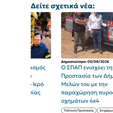
Δείτε σχετικά νέα:
Δημοσιεύτηκε: 05/08/2026
ρτασμός
Ο ΣΠΑΠ ενισχύει την Πολιτικ
του
Προστασία των Δήμων -
μο Ιερό
Μελών του με την
ισίας
παραχώρηση πυροσβεστικώ
οχημάτων 4x4
Πολιτική Προστασία
Ενημέρωση