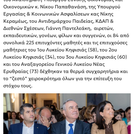
Οικονομικών κ. Νίκου Παπαθανάση, της Υπουργού
Εργασίας & Κοινωνικών Ασφαλίσεων κας Νίκης
Κεραμέως, του Αντιδημάρχου Παιδείας, ΚΔΑΠ &
Διεθνών Σχέσεων, Γιάννη Παντελεάκη, αιρετών,
εκπαιδευτικών, γονέων, φίλων και συγγενών, οι 84 από
συνολικά 225 επιτυχόντες μαθητές και τις επιτυχούσες
μαθήτριες του 1ου Λυκείου Κηφισιάς (58), του 2ου
Λυκείου Κηφισιάς (34), του 3ου Λυκείου Κηφισιάς (60)
και του Αναξαγορείου Γενικού Λυκείου Νέας
Ερυθραίας (73) δέχθηκαν τα θερμά συγχαρητήρια και
το “ζεστό” χειροκρότημα όλων για την επίτευξη του
στόχου τους.