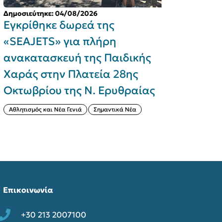
μοσιεύτηκε: 04/08/2026
Δημοσιεύτηκε:
γκρίθηκε δωρεά της
Ακραίος 
SEAJETS» για πλήρη
Κατάστασ
νακατασκευή της Παιδικής
Σάββατο 1
αράς στην Πλατεία 28ης
άλση, πάρ
κτωβρίου της Ν. Ερυθραίας
ώρα 15.00
Παντελεή
θλητισμός και Νέα Γενιά
Σημαντικά Νέα
Ενημέρωση
Επικοινωνία
+30 213 2007100