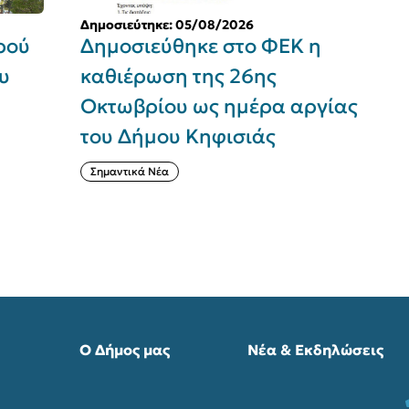
Δημοσιεύτηκε: 05/08/2026
Δη
ύ
Δημοσιεύθηκε στο ΦΕΚ η
Ε
καθιέρωση της 26ης
«
Οκτωβρίου ως ημέρα αργίας
α
του Δήμου Κηφισιάς
Χ
Ο
Σημαντικά Νέα
Α
Ο Δήμος μας
Νέα & Εκδηλώσεις