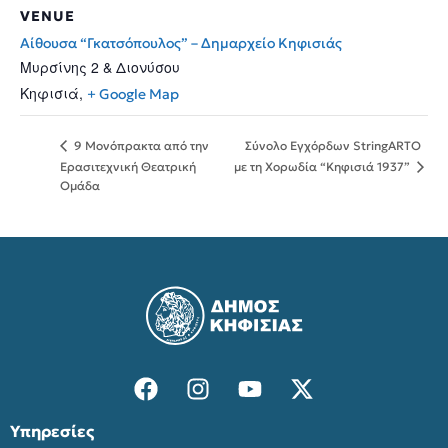
VENUE
Αίθουσα “Γκατσόπουλος” – Δημαρχείο Κηφισιάς
Μυρσίνης 2 & Διονύσου
Κηφισιά
,
+ Google Map
Σύνολο Εγχόρδων StringARTO
9 Μονόπρακτα από την
με τη Χορωδία “Κηφισιά 1937”
Ερασιτεχνική Θεατρική
Ομάδα
Υπηρεσίες