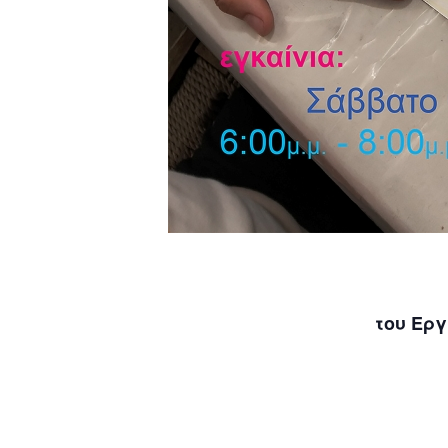
του Ερ