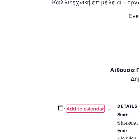
Καλλιτεχνική επιμέλεια – ορ
Εγκ
Αίθουσα 
Δη
DETAILS
Add to calendar
Start:
6 Ιουνίου,
End:
7 Ιουνίου,