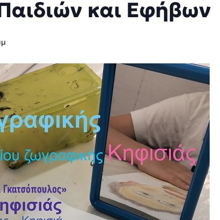
Παιδιών και Εφήβων
μμ