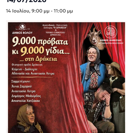
14 Ιουλίου, 9:00 μμ
-
11:00 μμ