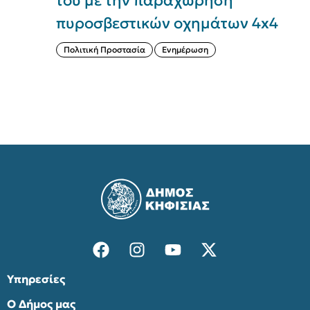
του με την παραχώρηση
Σ
πυροσβεστικών οχημάτων 4x4
(
Πολιτική Προστασία
Ενημέρωση
Υπηρεσίες
Ο Δήμος μας