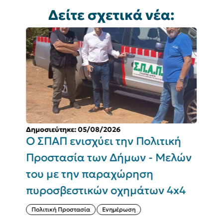
Δείτε σχετικά νέα:
Δημοσιεύτηκε: 05/08/2026
Δ
Ο ΣΠΑΠ ενισχύει την Πολιτική
Π
Προστασία των Δήμων - Μελών
του με την παραχώρηση
Σ
πυροσβεστικών οχημάτων 4x4
(
Πολιτική Προστασία
Ενημέρωση