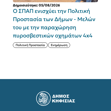
Δημοσιεύτηκε: 05/08/2026
Δ
Ο ΣΠΑΠ ενισχύει την Πολιτική
Π
Προστασία των Δήμων - Μελών
του με την παραχώρηση
Σ
πυροσβεστικών οχημάτων 4x4
(
Πολιτική Προστασία
Ενημέρωση