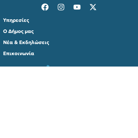
Υπηρεσίες
Ο Δήμος μας
Νέα & Εκδηλώσεις
Επικοινωνία
+30 213 2007100
Διονύσου & Μυρσίνης 2, Κηφισιά
info@kifissia.gr
Παλαιά ιστοσελίδα
© 2025 Δήμος Κηφισιάς