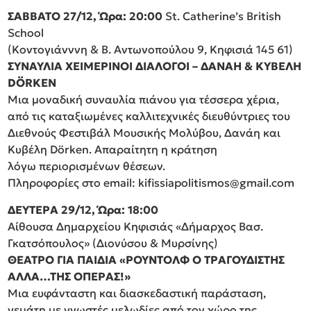
ΣΑΒΒΑΤΟ 27/12, Ώρα: 20:00
St. Catherine’s British
School
(Κοντογιάνννη & Β. Αντωνοπούλου 9, Κηφισιά 145 61)
ΣΥΝΑΥΛΙΑ ΧΕΙΜΕΡΙΝΟΙ ΔΙΑΛΟΓΟΙ – ΔΑΝΑΗ & ΚΥΒΕΛΗ
DÖRKEN
Μια μοναδική συναυλία πιάνου για τέσσερα χέρια,
από τις καταξιωμένες καλλιτεχνικές διευθύντριες του
Διεθνούς Φεστιβάλ Μουσικής Μολύβου, Δανάη και
Κυβέλη Dörken. Απαραίτητη η κράτηση
λόγω περιορισμένων θέσεων.
Πληροφορίες στο email: kifissiapolitismos@gmail.com
ΔΕΥΤΕΡΑ 29/12, Ώρα: 18:00
Αίθουσα Δημαρχείου Κηφισιάς «Δήμαρχος Βασ.
Γκατσόπουλος» (Διονύσου & Μυρσίνης)
ΘΕΑΤΡΟ ΓΙΑ ΠΑΙΔΙΑ «ΡΟΥΝΤΟΛΦ Ο ΤΡΑΓΟΥΔΙΣΤΗΣ
ΑΛΛΑ…ΤΗΣ ΟΠΕΡΑΣ!»
Μια ευφάνταστη και διασκεδαστική παράσταση,
γεμάτη με γνωστές μελωδίες από τον χώρο της