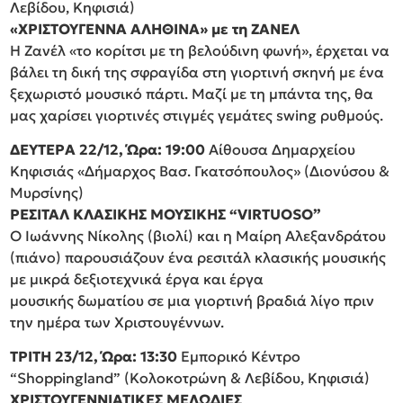
Λεβίδου, Κηφισιά)
«ΧΡΙΣΤΟΥΓΕΝΝΑ ΑΛΗΘΙΝΑ» με τη ΖΑΝΕΛ
Η Ζανέλ «το κορίτσι με τη βελούδινη φωνή», έρχεται να
βάλει τη δική της σφραγίδα στη γιορτινή σκηνή με ένα
ξεχωριστό μουσικό πάρτι. Μαζί με τη μπάντα της, θα
μας χαρίσει γιορτινές στιγμές γεμάτες swing ρυθμούς.
ΔΕΥΤΕΡΑ 22/12, Ώρα: 19:00
Αίθουσα Δημαρχείου
Κηφισιάς «Δήμαρχος Βασ. Γκατσόπουλος» (Διονύσου &
Μυρσίνης)
ΡΕΣΙΤΑΛ ΚΛΑΣΙΚΗΣ ΜΟΥΣΙΚΗΣ “VIRTUOSO”
Ο Ιωάννης Νίκολης (βιολί) και η Μαίρη Αλεξανδράτου
(πιάνο) παρουσιάζουν ένα ρεσιτάλ κλασικής μουσικής
με μικρά δεξιοτεχνικά έργα και έργα
μουσικής δωματίου σε μια γιορτινή βραδιά λίγο πριν
την ημέρα των Χριστουγέννων.
ΤΡΙΤΗ 23/12, Ώρα: 13:30
Εμπορικό Κέντρο
“Shoppingland” (Κολοκοτρώνη & Λεβίδου, Κηφισιά)
ΧΡΙΣΤΟΥΓΕΝΝΙΑΤΙΚΕΣ ΜΕΛΩΔΙΕΣ