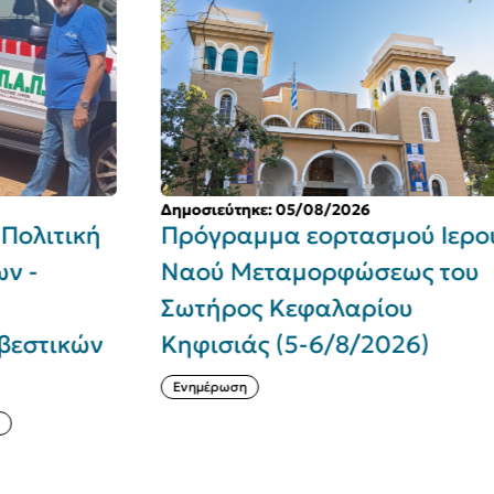
Δημοσιεύτηκε: 05/08/2026
Δη
ή
Πρόγραμμα εορτασμού Ιερού
Δ
Ναού Μεταμορφώσεως του
κ
Σωτήρος Κεφαλαρίου
Ο
ν
Κηφισιάς (5-6/8/2026)
τ
Ενημέρωση
Σ