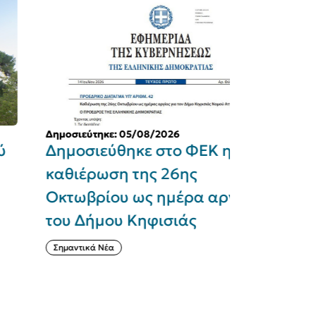
μοσιεύτηκε: 05/08/2026
Δημοσιεύτηκε
ημοσιεύθηκε στο ΦΕΚ η
Εγκρίθηκ
αθιέρωση της 26ης
«SEAJETS
κτωβρίου ως ημέρα αργίας
ανακατασ
ου Δήμου Κηφισιάς
Χαράς στ
Οκτωβρίο
ημαντικά Νέα
Αθλητισμός και