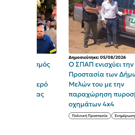
Δημοσιεύτηκε: 05/08/2026
ρτασμός
Ο ΣΠΑΠ ενισχύει την Πολιτικ
του
Προστασία των Δήμων -
μο Ιερό
Μελών του με την
ισίας
παραχώρηση πυροσβεστικώ
οχημάτων 4x4
Πολιτική Προστασία
Ενημέρωση