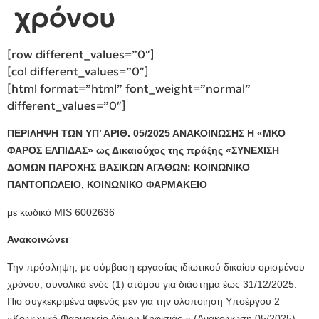
χρόνου
[row different_values=”0″]
[col different_values=”0″]
[html format=”html” font_weight=”normal”
different_values=”0″]
ΠΕΡΙΛΗΨΗ ΤΩΝ ΥΠ’ ΑΡΙΘ. 05/2025 ΑΝΑΚΟΙΝΩΣΗΣ Η «ΜΚΟ
ΦΑΡΟΣ ΕΛΠΙΔΑΣ» ως Δικαιούχος της πράξης «ΣΥΝΕΧΙΣΗ
ΔΟΜΩΝ ΠΑΡΟΧΗΣ ΒΑΣΙΚΩΝ ΑΓΑΘΩΝ: ΚΟΙΝΩΝΙΚΟ
ΠΑΝΤΟΠΩΛΕΙΟ, ΚΟΙΝΩΝΙΚΟ ΦΑΡΜΑΚΕΙΟ
με κωδικό MIS 6002636
Ανακοινώνει
Την πρόσληψη, με σύμβαση εργασίας ιδιωτικού δικαίου ορισμένου
χρόνου, συνολικά ενός (1) ατόμου για διάστημα έως 31/12/2025.
Πιο συγκεκριμένα αφενός μεν για την υλοποίηση Υποέργου 2
«Κοινωνικό Φαρμακείο Δήμου Κηφισιάς » (Ανακοίνωση 05/2025),