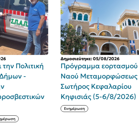
Δημοσιεύτηκε: 05/08/2026
Δη
ή
Πρόγραμμα εορτασμού Ιερού
Δ
Ναού Μεταμορφώσεως του
κ
Σωτήρος Κεφαλαρίου
Ο
ν
Κηφισιάς (5-6/8/2026)
τ
Ενημέρωση
Σ