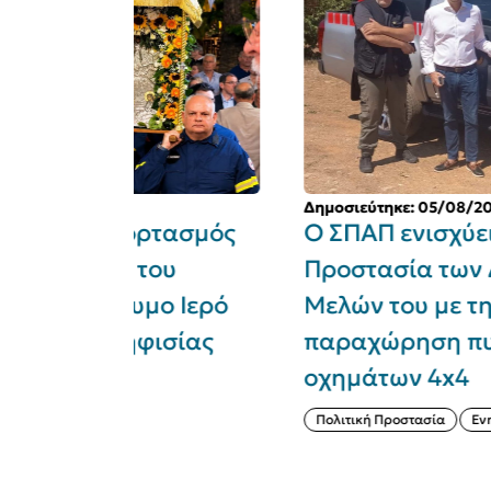
Δημοσιεύτηκε: 05/08/2026
ρτασμός
Ο ΣΠΑΠ ενισχύει την Πολιτικ
του
Προστασία των Δήμων -
μο Ιερό
Μελών του με την
ισίας
παραχώρηση πυροσβεστικώ
οχημάτων 4x4
Πολιτική Προστασία
Ενημέρωση