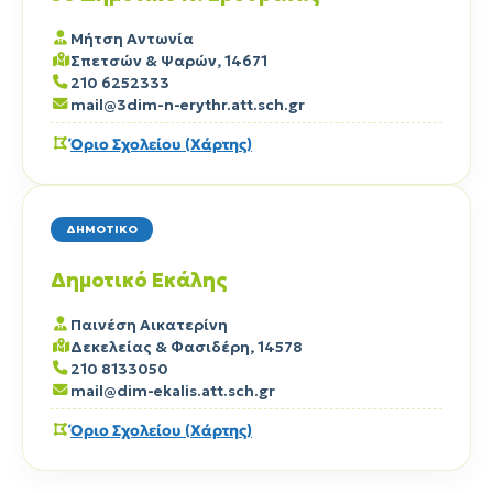
Μήτση Αντωνία
Σπετσών & Ψαρών, 14671
210 6252333
mail@3dim-n-erythr.att.sch.gr
Όριο Σχολείου (Χάρτης)
ΔΗΜΟΤΙΚΟ
Δημοτικό Εκάλης
Παινέση Αικατερίνη
Δεκελείας & Φασιδέρη, 14578
210 8133050
mail@dim-ekalis.att.sch.gr
Όριο Σχολείου (Χάρτης)