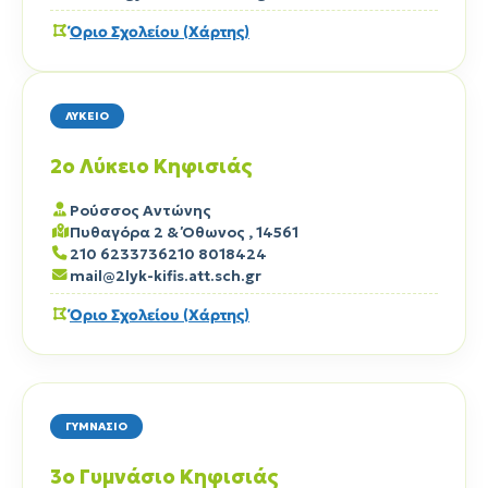
Όριο Σχολείου (Χάρτης)
ΛΥΚΕΙΟ
2ο Λύκειο Κηφισιάς
Ρούσσος Αντώνης
Πυθαγόρα 2 & Όθωνος , 14561
210 6233736
210 8018424
mail@2lyk-kifis.att.sch.gr
Όριο Σχολείου (Χάρτης)
ΓΥΜΝΑΣΙΟ
3ο Γυμνάσιο Κηφισιάς