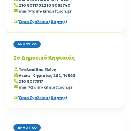
210 8011702
210 8085740
mail@1dim-kifis.att.sch.gr
Όριο Σχολείου (Χάρτης)
ΔΗΜΟΤΙΚΟ
2ο Δημοτικό Κηφισιάς
Τσολακίδου Ελένη
Λεωφ. Κηφισίας 282, 14563
210 8077517
mail@2dim-kifis.att.sch.gr
Όριο Σχολείου (Χάρτης)
ΔΗΜΟΤΙΚΟ