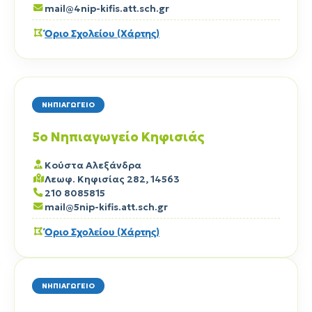
mail@4nip-kifis.att.sch.gr
Όριο Σχολείου (Χάρτης)
ΝΗΠΙΑΓΩΓΕΙΟ
5ο Νηπιαγωγείο Κηφισιάς
Κούστα Αλεξάνδρα
Λεωφ. Κηφισίας 282, 14563
210 8085815
mail@5nip-kifis.att.sch.gr
Όριο Σχολείου (Χάρτης)
ΝΗΠΙΑΓΩΓΕΙΟ