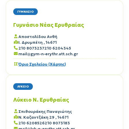
ΓΥΜΝΑΣΙΟ
Γυμνάσιο Νέας Ερυθραίας
Αποστολίδου Ανθή
Ι. Δρυμπέτη , 14671
210 8073237
210 6204345
mail@gym-n-erythr.att.sch.gr
Όριο Σχολείου (Χάρτης)
ΛΥΚΕΙΟ
Λύκειο Ν. Ερυθραίας
Σπιθουράκης Παναγιώτης
Ν. Καζαντζάκη 29 , 14671
210 6208526
210 8073183
mail@lyk-n-erythr.att.sch.gr