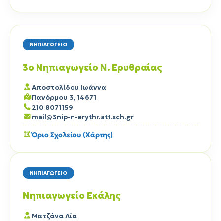
ΝΗΠΙΑΓΩΓΕΙΟ
3ο Νηπιαγωγείο Ν. Ερυθραίας
Αποστολίδου Ιωάννα
Πανόρμου 3, 14671
210 8071159
mail@3nip-n-erythr.att.sch.gr
Όριο Σχολείου (Χάρτης)
ΝΗΠΙΑΓΩΓΕΙΟ
Νηπιαγωγείο Εκάλης
Ματζάνα Λία