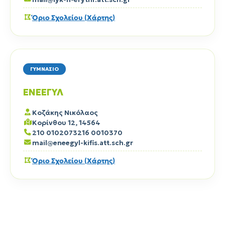
Όριο Σχολείου (Χάρτης)
ΓΥΜΝΑΣΙΟ
ΕΝΕΕΓΥΛ
Κοζάκης Νικόλαος
Κορίνθου 12, 14564
210 0102073
216 0010370
mail@eneegyl-kifis.att.sch.gr
Όριο Σχολείου (Χάρτης)