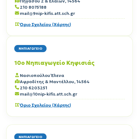
Πηγάσου 2 & Ελαιών, 14564
210 8075188
mail@9nip-kifis.att.sch.gr
Όριο Σχολείου (Χάρτης)
ΝΗΠΙΑΓΩΓΕΙΟ
10ο Νηπιαγωγείο Κηφισιάς
Νασιοπούλου Έλενα
Αφροδίτης & Μαντέλλου, 14564
210 6203251
mail@10nip-kifis.att.sch.gr
Όριο Σχολείου (Χάρτης)
ΝΗΠΙΑΓΩΓΕΙΟ