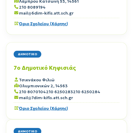
Λάμπρου Κατσώνη 53, 14561
210 8089194
mail@6dim-kifis.att.sch.gr
Όριο Σχολείου (Χάρτης)
ΔΗΜΟΤΙΚΟ
7ο Δημοτικό Κηφισιάς
Τσικνάκου Φιλιώ
Ολυμπιονικών 2, 14563
210 8070104
210 6250283
210 6250284
mail@7dim-kifis.att.sch.gr
Όριο Σχολείου (Χάρτης)
ΔΗΜΟΤΙΚΟ