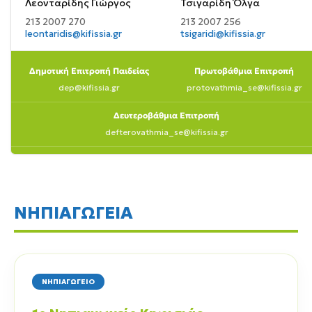
Λεονταρίδης Γιώργος
Τσιγαρίδη Όλγα
213 2007 270
213 2007 256
leontaridis@kifissia.gr
tsigaridi@kifissia.gr
Δημοτική Επιτροπή Παιδείας
Πρωτοβάθμια Επιτροπή
dep@kifissia.gr
protovathmia_se@kifissia.gr
Δευτεροβάθμια Επιτροπή
defterovathmia_se@kifissia.gr
ΝΗΠΙΑΓΩΓΕΙΑ
ΝΗΠΙΑΓΩΓΕΙΟ