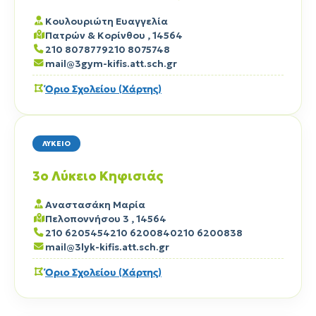
Κουλουριώτη Ευαγγελία
Πατρών & Κορίνθου , 14564
210 8078779
210 8075748
mail@3gym-kifis.att.sch.gr
Όριο Σχολείου (Χάρτης)
ΛΥΚΕΙΟ
3ο Λύκειο Κηφισιάς
Αναστασάκη Μαρία
Πελοποννήσου 3 , 14564
210 6205454
210 6200840
210 6200838
mail@3lyk-kifis.att.sch.gr
Όριο Σχολείου (Χάρτης)