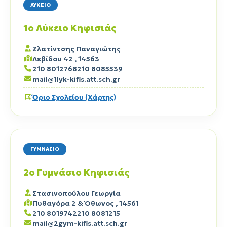
ΛΥΚΕΙΟ
1ο Λύκειο Κηφισιάς
Ζλατίντσης Παναγιώτης
Λεβίδου 42 , 14563
210 8012768
210 8085539
mail@1lyk-kifis.att.sch.gr
Όριο Σχολείου (Χάρτης)
ΓΥΜΝΑΣΙΟ
2ο Γυμνάσιο Κηφισιάς
Στασινοπούλου Γεωργία
Πυθαγόρα 2 & Όθωνος , 14561
210 8019742
210 8081215
mail@2gym-kifis.att.sch.gr