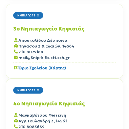
ΝΗΠΙΑΓΩΓΕΙΟ
3ο Νηπιαγωγείο Κηφισιάς
Αποστολίδου Δέσποινα
Πηγάσου 2 & Ελαιών, 14564
210 8075188
mail@3nip-kifis.att.sch.gr
Όριο Σχολείου (Χάρτης)
ΝΗΠΙΑΓΩΓΕΙΟ
4ο Νηπιαγωγείο Κηφισιάς
Μαγκαβέτσου Φωτεινή
Αγγ. Γουλανδρή 3, 14561
210 8085639