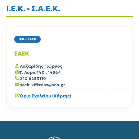
Ι.Ε.Κ. - Σ.Α.Ε.Κ.
ΙΕΚ - ΣΑΕΚ
ΣΑΕΚ
Λαζαρίδης Γιώργος
Γ. Λύρα 140 , 14564
210 6253119
saek-kifissias@sch.gr
Όριο Σχολείου (Χάρτης)