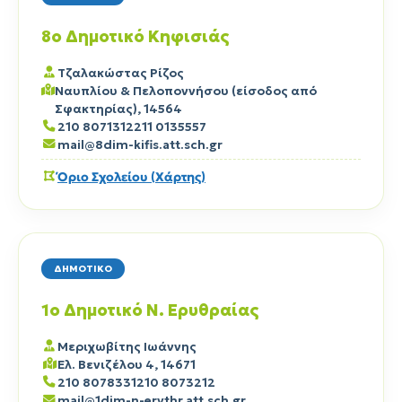
8ο Δημοτικό Κηφισιάς
Τζαλακώστας Ρίζος
Ναυπλίου & Πελοποννήσου (είσοδος από
Σφακτηρίας), 14564
210 8071312
211 0135557
mail@8dim-kifis.att.sch.gr
Όριο Σχολείου (Χάρτης)
ΔΗΜΟΤΙΚΟ
1ο Δημοτικό Ν. Ερυθραίας
Μεριχωβίτης Ιωάννης
Ελ. Βενιζέλου 4, 14671
210 8078331
210 8073212
mail@1dim-n-erythr.att.sch.gr