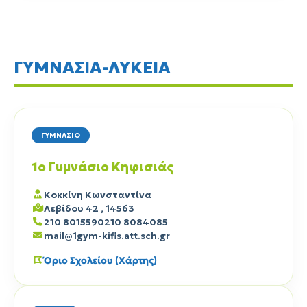
ΓΥΜΝΑΣΙΑ-ΛΥΚΕΙΑ
ΓΥΜΝΑΣΙΟ
1ο Γυμνάσιο Κηφισιάς
Κοκκίνη Κωνσταντίνα
Λεβίδου 42 , 14563
210 8015590
210 8084085
mail@1gym-kifis.att.sch.gr
Όριο Σχολείου (Χάρτης)