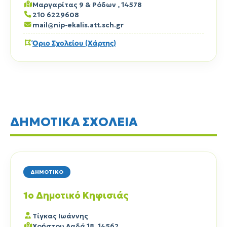
Μαργαρίτας 9 & Ρόδων , 14578
210 6229608
mail@nip-ekalis.att.sch.gr
Όριο Σχολείου (Χάρτης)
ΔΗΜΟΤΙΚΑ ΣΧΟΛΕΙΑ
ΔΗΜΟΤΙΚΟ
1ο Δημοτικό Κηφισιάς
Τίγκας Ιωάννης
Χρήστου Λαδά 18, 14562