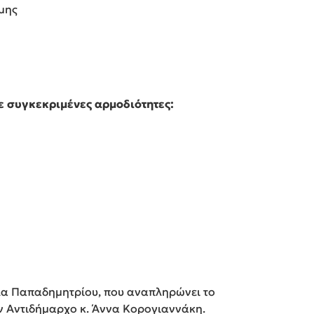
μης
με
συγκεκριμένες αρμοδιότητες:
ίλα Παπαδημητρίου, που αναπληρώνει το
ν Αντιδήμαρχο κ. Άννα Κορογιαννάκη.