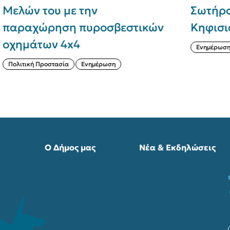
Σωτήρος Κεφαλαρίου
Ο
ν
Κηφισιάς (5-6/8/2026)
τ
Ενημέρωση
Σ
Ο Δήμος μας
Νέα & Εκδηλώσεις