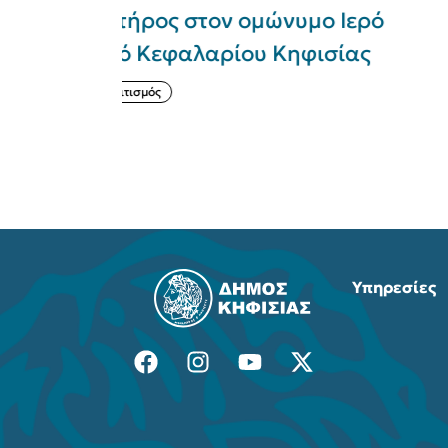
μο Ιερό
Μελών του με την
ισίας
παραχώρηση πυροσβεστικώ
οχημάτων 4x4
Πολιτική Προστασία
Ενημέρωση
Υπηρεσίες