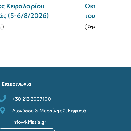
κτωβρίου ως ημέρα αργίας
ανακατασ
ου Δήμου Κηφισιάς
Χαράς στ
Οκτωβρίο
ημαντικά Νέα
Αθλητισμός και
Επικοινωνία
+30 213 2007100
Διονύσου & Μυρσίνης 2, Κηφισιά
info@kifissia.gr