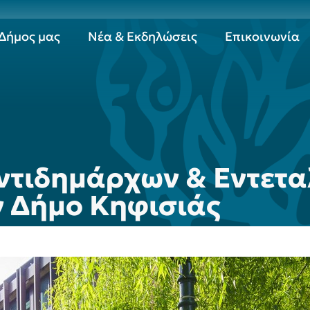
Δήμος μας
Νέα & Εκδηλώσεις
Επικοινωνία
ντιδημάρχων & Εντετ
 Δήμο Κηφισιάς