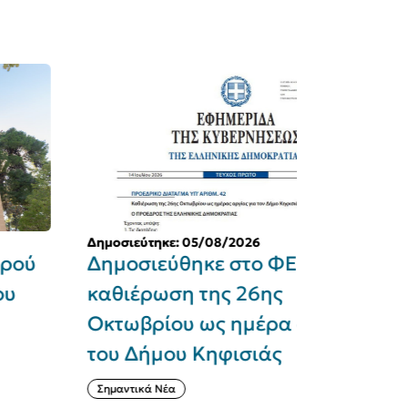
μοσιεύτηκε: 05/08/2026
Δημοσιεύτηκε
ημοσιεύθηκε στο ΦΕΚ η
Εγκρίθηκ
αθιέρωση της 26ης
«SEAJETS
κτωβρίου ως ημέρα αργίας
ανακατασ
ου Δήμου Κηφισιάς
Χαράς στ
Οκτωβρίο
ημαντικά Νέα