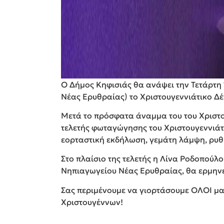
Ο Δήμος Κηφισιάς θα ανάψει την Τετάρτη 1
Νέας Ερυθραίας) το Χριστουγεννιάτικο Δέ
Μετά το πρόσφατα άναμμα του του Χριστο
τελετής φωταγώγησης του Χριστουγεννιάτι
εορταστική εκδήλωση, γεμάτη λάμψη, ρυθ
Στο πλαίσιο της τελετής η Λίνα Ροδοπούλ
Νηπιαγωγείου Νέας Eρυθραίας, θα ερμην
Σας περιμένουμε να γιορτάσουμε OΛΟΙ μαζ
Χριστουγέννων!