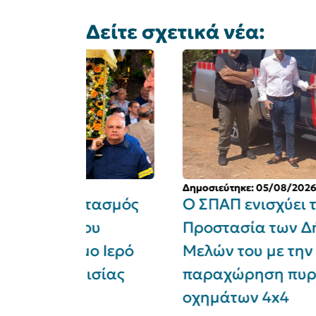
Δείτε σχετικά νέα:
Δημοσιεύτηκε: 05/08/2026
ρτασμός
Ο ΣΠΑΠ ενισχύει την Πολιτικ
του
Προστασία των Δήμων -
μο Ιερό
Μελών του με την
ισίας
παραχώρηση πυροσβεστικώ
οχημάτων 4x4