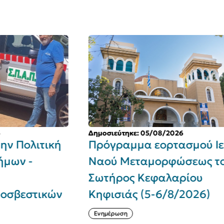
Δημοσιεύτηκε: 05/08/2026
Δη
ή
Πρόγραμμα εορτασμού Ιερού
Δ
Ναού Μεταμορφώσεως του
κ
Σωτήρος Κεφαλαρίου
Ο
ν
Κηφισιάς (5-6/8/2026)
τ
Ενημέρωση
Σ