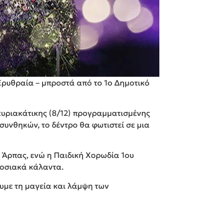
 Ερυθραία – μπροστά από το 1ο Δημοτικό
κυριακάτικης (8/12) προγραμματισμένης
υνθηκών, το δέντρο θα φωτιστεί σε μια
ς Άρπας, ενώ η Παιδική Χορωδία 1ου
δοσιακά κάλαντα.
υμε τη μαγεία και λάμψη των