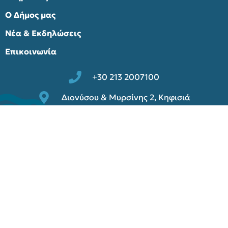
Ο Δήμος μας
Νέα & Εκδηλώσεις
Επικοινωνία
+30 213 2007100
Διονύσου & Μυρσίνης 2, Κηφισιά
info@kifissia.gr
Παλαιά ιστοσελίδα
© 2025 Δήμος Κηφισιάς