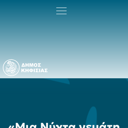
«Μια Νύχτα γεμάτη