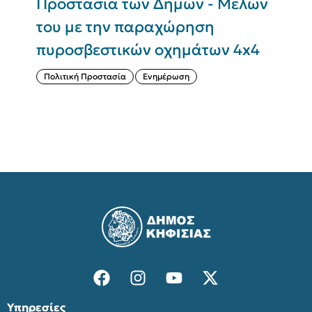
Προστασία των Δήμων - Μελών
του με την παραχώρηση
Σ
πυροσβεστικών οχημάτων 4x4
(
Πολιτική Προστασία
Ενημέρωση
Υπηρεσίες