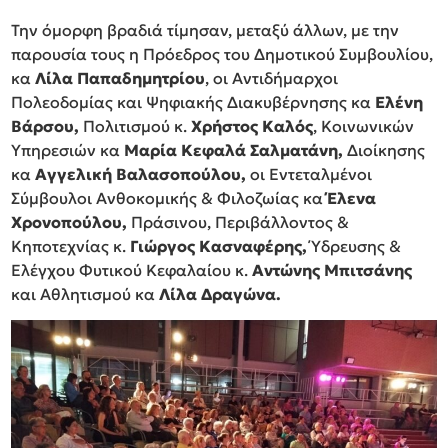
Την όμορφη βραδιά τίμησαν, μεταξύ άλλων, με την
παρουσία τους η Πρόεδρος του Δημοτικού Συμβουλίου,
κα
Λίλα Παπαδημητρίου
, οι Αντιδήμαρχοι
Πολεοδομίας και Ψηφιακής Διακυβέρνησης κα
Ελένη
Βάρσου,
Πολιτισμού κ.
Χρήστος Καλός
, Κοινωνικών
Υπηρεσιών κα
Μαρία Κεφαλά Σαλματάνη,
Διοίκησης
κα
Αγγελική Βαλασοπούλου,
οι Εντεταλμένοι
Σύμβουλοι Ανθοκομικής & Φιλοζωίας κα
Έλενα
Χρονοπούλου,
Πράσινου, Περιβάλλοντος &
Κηποτεχνίας κ.
Γιώργος Κασναφέρης,
Ύδρευσης &
Ελέγχου Φυτικού Κεφαλαίου κ.
Αντώνης Μπιτσάνης
και Αθλητισμού κα
Λίλα Δραγώνα.