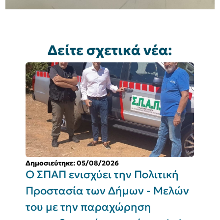
Δείτε σχετικά νέα:
Δημοσιεύτηκε: 05/08/2026
Δ
Ο ΣΠΑΠ ενισχύει την Πολιτική
Π
Προστασία των Δήμων - Μελών
του με την παραχώρηση
Σ