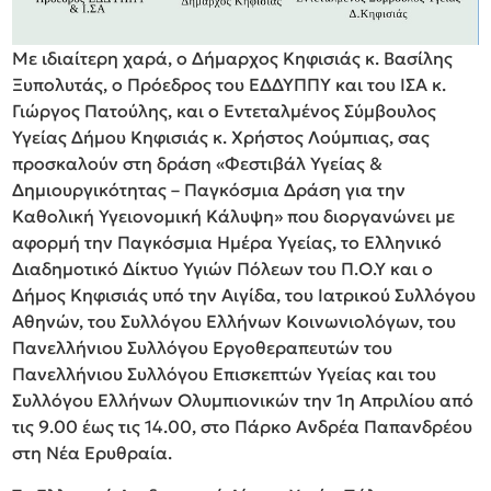
Με ιδιαίτερη χαρά, ο Δήμαρχος Κηφισιάς κ. Βασίλης
Ξυπολυτάς, ο Πρόεδρος του ΕΔΔΥΠΠΥ και του ΙΣΑ κ.
Γιώργος Πατούλης, και ο Εντεταλμένος Σύμβουλος
Υγείας Δήμου Κηφισιάς κ. Χρήστος Λούμπιας, σας
προσκαλούν στη δράση «Φεστιβάλ Υγείας &
Δημιουργικότητας – Παγκόσμια Δράση για την
Καθολική Υγειονομική Κάλυψη» που διοργανώνει με
αφορμή την Παγκόσμια Ημέρα Υγείας, το Ελληνικό
Διαδημοτικό Δίκτυο Υγιών Πόλεων του Π.Ο.Υ και ο
Δήμος Κηφισιάς υπό την Αιγίδα, του Ιατρικού Συλλόγου
Αθηνών, του Συλλόγου Ελλήνων Κοινωνιολόγων, του
Πανελλήνιου Συλλόγου Εργοθεραπευτών του
Πανελλήνιου Συλλόγου Επισκεπτών Υγείας και του
Συλλόγου Ελλήνων Ολυμπιονικών την 1η Απριλίου από
τις 9.00 έως τις 14.00, στο Πάρκο Ανδρέα Παπανδρέου
στη Νέα Ερυθραία.