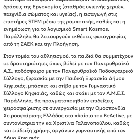
δράσεις της Εργονομίας (σταθμός υγιεινής χεριών,
παιχνίδια σώματος και υγείας), η εισαγωγή στις
επιστήμες STEM μέσω της ρομποτικής, καθώς και η
ενημέρωση για το λογισμικό Smart Kosmos.
Παράλληλα θα λειτουργούν εκθέσεις φωτογραφίας
από τη ΣΑΕΚ και την Πλοήγηση.
Στον τομέα του αθλητισμού, τα παιδιά θα συμμετέχουν
σε δραστηριότητες όπως βόλεϊ με τον Πανερυθραϊκό
Α.Σ., ποδόσφαιρο με τον Πανερυθραϊκό Ποδοσφαιρικό
Σύλλογο, ξιφασκία με την Παιδική Ξιφασκία Δήμου
Κηφισιάς, μπάσκετ και στίβο με τον Γυμναστικό
Σύλλογο Κηφισιάς, καθώς και σκάκι με τον Α.Μ.Ε.Σ.
Παράλληλα, θα πραγματοποιηθούν επιδείξεις
χειροσφαίρισης σε συνεργασία με την Ομοσπονδία
Χειροσφαίρισης Ελλάδος στο πλαίσιο του BeActive, με
συντονίστρια την κα Χριστίνα Γαλανοπούλου, καθώς
και επίδειξη χρήσης οργάνων γυμναστικής από τον
Δήμο Κηφισιάς.