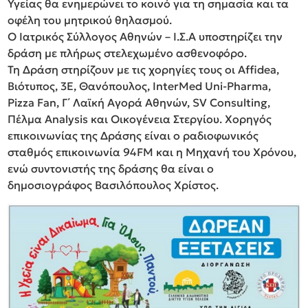
Υγείας θα ενημερώνει το κοινό για τη σημασία και τα
οφέλη του μητρικού θηλασμού.
Ο Ιατρικός Σύλλογος Αθηνών – Ι.Σ.Α υποστηρίζει την
δράση με πλήρως στελεχωμένο ασθενοφόρο.
Τη Δράση στηρίζουν με τις χορηγίες τους οι Affidea,
Βιότυπος, 3E, Θανόπουλος, InterMed Uni-Pharma,
Pizza Fan, Γ΄ Λαϊκή Αγορά Αθηνών, SV Consulting,
Πέλμα Analysis και Οικογένεια Στεργίου. Χορηγός
επικοινωνίας της Δράσης είναι ο ραδιοφωνικός
σταθμός επικοινωνία 94FM και η Μηχανή του Χρόνου,
ενώ συντονιστής της δράσης θα είναι ο
δημοσιογράφος Βασιλόπουλος Χρίστος.