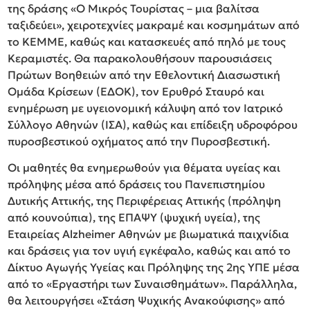
της δράσης «Ο Μικρός Τουρίστας – μια βαλίτσα
ταξιδεύει», χειροτεχνίες μακραμέ και κοσμημάτων από
το ΚΕΜΜΕ, καθώς και κατασκευές από πηλό με τους
Κεραμιστές. Θα παρακολουθήσουν παρουσιάσεις
Πρώτων Βοηθειών από την Εθελοντική Διασωστική
Ομάδα Κρίσεων (ΕΔΟΚ), τον Ερυθρό Σταυρό και
ενημέρωση με υγειονομική κάλυψη από τον Ιατρικό
Σύλλογο Αθηνών (ΙΣΑ), καθώς και επίδειξη υδροφόρου
πυροσβεστικού οχήματος από την Πυροσβεστική.
Οι μαθητές θα ενημερωθούν για θέματα υγείας και
πρόληψης μέσα από δράσεις του Πανεπιστημίου
Δυτικής Αττικής, της Περιφέρειας Αττικής (πρόληψη
από κουνούπια), της ΕΠΑΨΥ (ψυχική υγεία), της
Εταιρείας Alzheimer Αθηνών με βιωματικά παιχνίδια
και δράσεις για τον υγιή εγκέφαλο, καθώς και από το
Δίκτυο Αγωγής Υγείας και Πρόληψης της 2ης ΥΠΕ μέσα
από το «Εργαστήρι των Συναισθημάτων». Παράλληλα,
θα λειτουργήσει «Στάση Ψυχικής Ανακούφισης» από