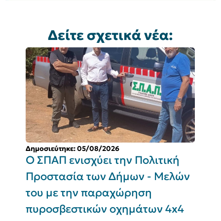
Δείτε σχετικά νέα:
Δημοσιεύτηκε: 05/08/2026
Δ
Ο ΣΠΑΠ ενισχύει την Πολιτική
Π
Προστασία των Δήμων - Μελών
του με την παραχώρηση
Σ
πυροσβεστικών οχημάτων 4x4
(