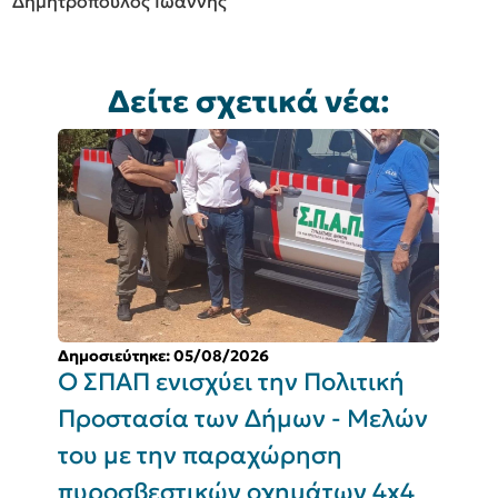
Δημητρόπουλος Ιωάννης
Δείτε σχετικά νέα:
Δημοσιεύτηκε: 05/08/2026
Δ
Ο ΣΠΑΠ ενισχύει την Πολιτική
Π
Προστασία των Δήμων - Μελών
του με την παραχώρηση
Σ
πυροσβεστικών οχημάτων 4x4
(