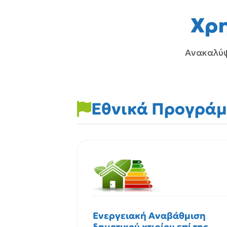
Χρ
Ανακαλύψ
Εθνικά Προγρά
Ενεργειακή Αναβάθμιση
δημοτικού κτιρίου επί της