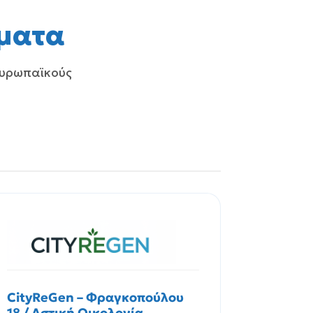
ματα
 ευρωπαϊκούς
CityReGen – Φραγκοπούλου
18 / Αστική Οικολογία