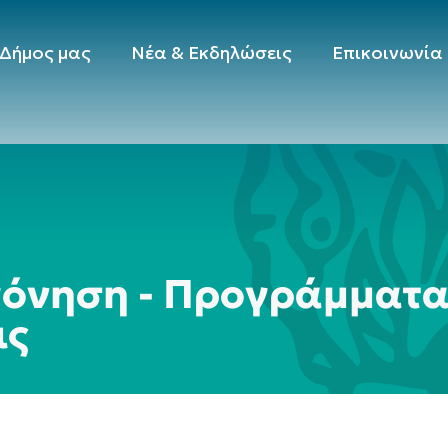
 Δήμος μας
Νέα & Εκδηλώσεις
Επικοινωνία
γόνηση - Προγράμματα
ις