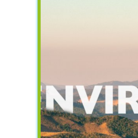
ΑΝΑΘΕΩΡΗΣ
Η Σύνοδος Υψηλού Επιπέδου της
λλειψη
(New Urban Agenda) πραγματοπ
τεύσεις
 κριθεί η
ία έως το
ν αρχών,
 στον