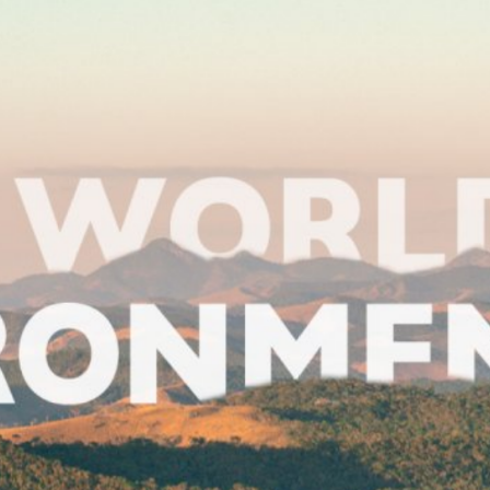
Η ΤΗΣ ΝΕΑΣ ΑΣΤΙΚΗΣ 
ΒΑΣΙΚΑ ΣΥΜΠΕΡΑΣΜΑΤ
 Γενικής Συνέλευσης του ΟΗΕ για την Ενδιάμεση Αναθεώ
οιήθηκε στις 16-17 Ιουλίου 2026 στη Νέα Υόρκη, δέκα 
Νέας Αστικής Ατζέντας στο Habitat III (Κίτο, 2016).
webtv.un.org