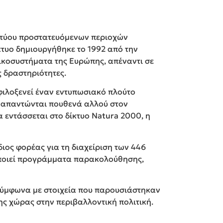
Ωστόσο, 
ικτύου προστατευόμενων περιοχών
φεί στη Μεσόγειο.
κτυο δημιουργήθηκε το 1992 από την
Η Παγκόσ
ικά
οικοσυστήματα της Ευρώπης, απέναντι σε
επισκέπτονται τη χώρα και τις
ς δραστηριότητες.
 φιλοξενεί έναν εντυπωσιακό πλούτο
ης Ευρώπης όσον αφορά την
εν απαντώνται πουθενά αλλού στον
 εντάσσεται στο δίκτυο Natura 2000, η
 ενδημικά.
ων αρπακτικών της Ευρώπης.
ότοποι.
ος φορέας για τη διαχείριση των 446
οποιεί προγράμματα παρακολούθησης,
δειγμα οι Πρέσπες είναι ένας από
ζώων, μερικά από τα οποία δεν
 σύμφωνα με στοιχεία που παρουσιάστηκαν
ης χώρας στην περιβαλλοντική πολιτική.