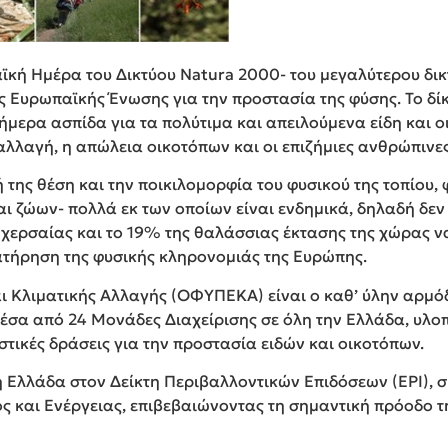
Στην Ελλάδα συναντάμε:
το 17,8% των ειδών ζώων της Ευρώπης.
το 40% των φυτικών ειδών της Ευρώπης.
αϊκή Ημέρα του Δικτύου Natura 2000- του μεγαλύτερου δ
της θάλασσας, από τα περίπου 600 που έχουν καταγρα
ης Ευρωπαϊκής Ένωσης για την προστασία της φύσης. Το δί
ούσια ερπετοπανίδα με 64 είδη, από τα οποία 9 ενδημ
ήμερα ασπίδα για τα πολύτιμα και απειλούμενα είδη και 
 από τα μισά είδη που απαντώνται στην Ευρώπη, ζουν ή 
αλλαγή, η απώλεια οικοτόπων και οι επιζήμιες ανθρώπινε
θάλασσες μας.
της θέση και την ποικιλομορφία του φυσικού της τοπίου,
ού νερού, καθώς η Ελλάδα είναι η πλουσιότερη χώρα τ
 και ζώων- πολλά εκ των οποίων είναι ενδημικά, δηλαδή δ
ιχθυοπανίδα ποταμών και λιμνών.
χερσαίας και το 19% της θαλάσσιας έκτασης της χώρας να
 64 είδη αμφιβίων της Ευρώπης. Από αυτά, τα τρία είναι
ατήρηση της φυσικής κληρονομιάς της Ευρώπης.
κτικών, έχουν παρατηρηθεί 36 από τα 38 είδη ημερόβι
ότεροι από 800 μικροί αλλά εξαιρετικά σημαντικοί υγρ
 Κλιματικής Αλλαγής (ΟΦΥΠΕΚΑ) είναι ο καθ’ ύλην αρμόδι
έσα από 24 Μονάδες Διαχείρισης σε όλη την Ελλάδα, υλ
ση για τη ζωή στον πλανήτη μας. Στην Ελλάδα για παρά
στικές δράσεις για την προστασία ειδών και οικοτόπων.
ους της Ελλάδας, φιλοξενούν μοναδικά είδη φυτών και 
υπάρχουν πουθενά αλλού στον κόσμο.
η Ελλάδα στον Δείκτη Περιβαλλοντικών Επιδόσεων (EPI),
 και Ενέργειας, επιβεβαιώνοντας τη σημαντική πρόοδο τ
www.cbd.int