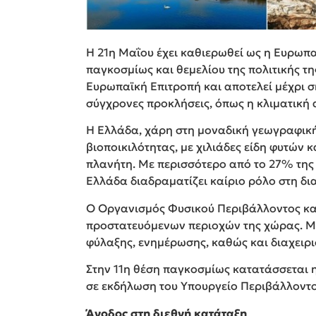
είλεται
ς ορεινές
 αυτός
Η 21η Μαΐου έχει καθιερωθεί ως η Ευρωπ
 όπως:
476 είδη ψαριών 
παγκοσμίως και θεμελίου της πολιτικής τ
Πλ
Ευρωπαϊκή Επιτροπή και αποτελεί μέχρι σ
115 θηλαστικά, λίγο λιγότερα
σύγχρονες προκλήσεις, όπως η κλιματική 
Η Ελλάδα, χάρη στη μοναδική γεωγραφική 
154 είδη ψαριών του γλυκ
βιοποικιλότητας, με χιλιάδες είδη φυτών
πλανήτη. Με περισσότερο από το 27% της 
22 από τα
Ελλάδα διαδραματίζει καίριο ρόλο στη δι
στη Δαδιά, τη γη των αρπα
Περισσ
Ο Οργανισμός Φυσικού Περιβάλλοντος και
προστατευόμενων περιοχών της χώρας. Μ
Η Βιοποικιλότητα αποτελεί τη βά
φύλαξης, ενημέρωσης, καθώς και διαχειρι
τους σημαντικότερους υγροτόπ
Στην 11η θέση παγκοσμίως κατατάσσεται 
σε εκδήλωση του Υπουργείο Περιβάλλοντος
Άνοδος στη διεθνή κατάταξη