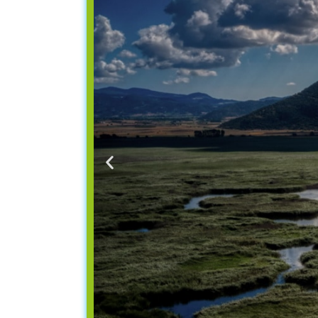
οντας
ίες που
κοινωνικό
βάλλοντος
 και των
το Κλίμα,
για την
ασία της
σία,
διαφύλαξη
συστήματα
κτια
τεύονται
τωπίζει
ρω τα