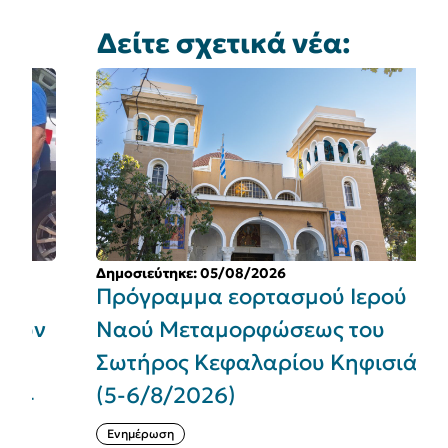
Δείτε σχετικά νέα:
Δημοσιεύτηκε: 05/08/2026
Δ
Πρόγραμμα εορτασμού Ιερού
Δ
ν
Ναού Μεταμορφώσεως του
κ
Σωτήρος Κεφαλαρίου Κηφισιάς
ω
(5-6/8/2026)
Κ
Ενημέρωση