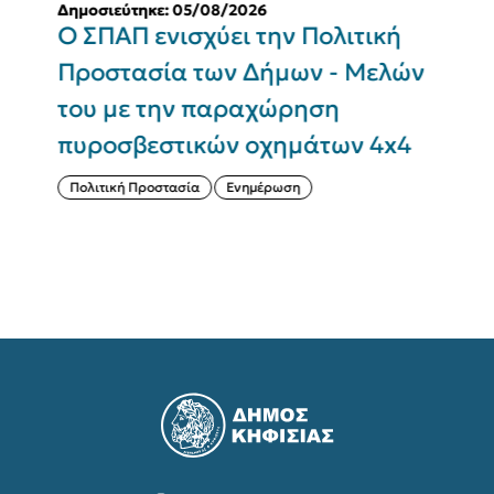
Δημοσιεύτηκε: 05/08/2026
Δ
Ο ΣΠΑΠ ενισχύει την Πολιτική
Π
Προστασία των Δήμων - Μελών
του με την παραχώρηση
Σ
πυροσβεστικών οχημάτων 4x4
(
Πολιτική Προστασία
Ενημέρωση